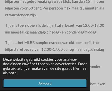
biljarten met gebruikmaking van de klok, kan dan 15 minuten
biljarten voor 50 cent. Per persoon maximaal 15 minuten als
er wachtenden zijn.
Tijdens toernooien is de biljarttafel bezet van 12:00-17:00
uur meestal op maandag-dinsdag- en donderdagmiddag.
Tijdens het MLBB kampioenschap, van oktober-april, is de
biljarttafel bezet van 12:00-17:00 uur op maandag, dinsdag
en donderdag.
Deze website gebruikt cookies voor analyse-
doeleinden en/of het tonen van advertenties. Door
Op vrijdagmiddag is alleen voor leden vrij biljarten zonder
gebruik te blijven maken van de site gaat u hiermee
akkoord.
klok, van 13:00-17:00 uur om te oefenen.
Akkoord
Tijdens biljarten het horloge afdoen om schade aan het laken
te voorkomen.
Biljartlessen kunnen worden gevolgd bij Eugène Dirkx,
afspreken via 0475-321610 of
e.a.dirkx@ziggo.nl