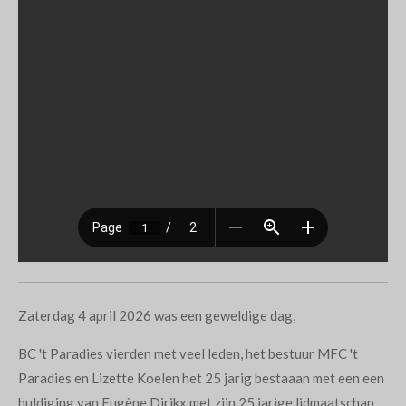
Zaterdag 4 april 2026 was een geweldige dag,
BC 't Paradies vierden met veel leden, het bestuur MFC 't
Paradies en Lizette Koelen het 25 jarig bestaaan met een een
huldiging van Eugène Dirikx met zijn 25 jarige lidmaatschap